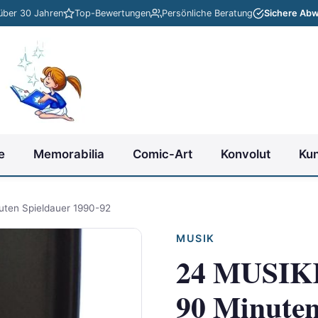
 über 30 Jahren
Top-Bewertungen
Persönliche Beratung
Sichere Abw
e
Memorabilia
Comic-Art
Konvolut
Ku
ten Spieldauer 1990-92
MUSIK
24 MUSIK
90 Minuten