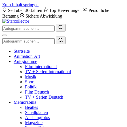
Zum Inhalt springen
Seit über 30 Jahren
Top-Bewertungen
Persönliche
Beratung
Sichere Abwicklung
Suche
nach
Autogrammen
Suche
nach
Autogrammen
Startseite
Animation-Art
Autogramme
Film International
TV + Serien International
Musik
Sport
Politik
Film Deutsch
TV + Serien Deutsch
Memorabilia
Beatles
Schallplatten
Aushangfotos
Magazine