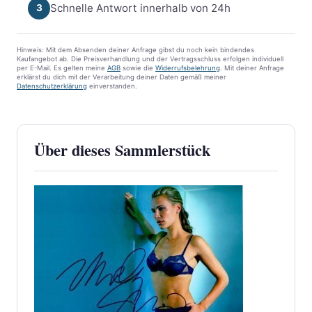
Schnelle Antwort innerhalb von 24h
3
Hinweis: Mit dem Absenden deiner Anfrage gibst du noch kein bindendes
Kaufangebot ab. Die Preisverhandlung und der Vertragsschluss erfolgen individuell
per E-Mail. Es gelten meine
AGB
sowie die
Widerrufsbelehrung
. Mit deiner Anfrage
erklärst du dich mit der Verarbeitung deiner Daten gemäß meiner
Datenschutzerklärung
einverstanden.
Über dieses Sammlerstück