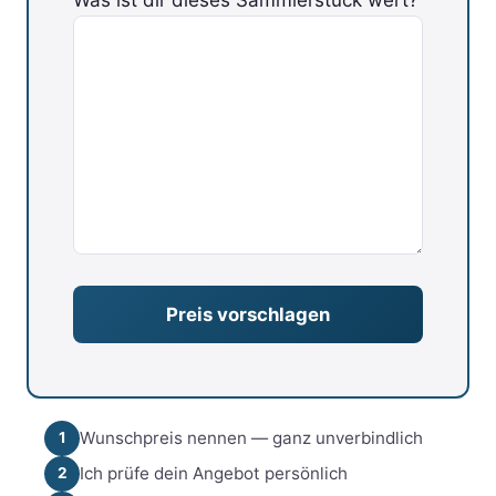
Bitte lasse dieses Feld leer.
Wunschpreis nennen — ganz unverbindlich
1
Ich prüfe dein Angebot persönlich
2