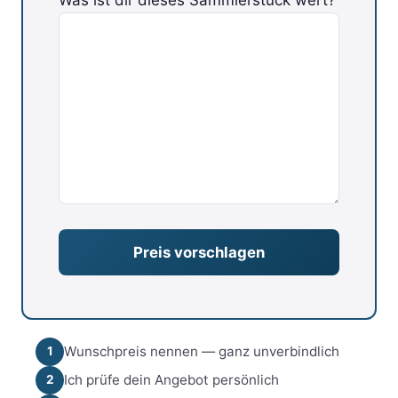
Bitte lasse dieses Feld leer.
Wunschpreis nennen — ganz unverbindlich
1
Ich prüfe dein Angebot persönlich
2