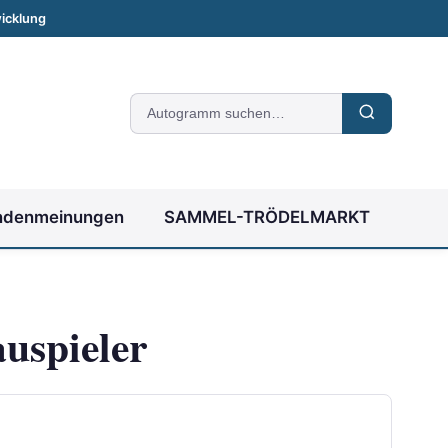
icklung
Suche
nach
Autogrammen
ndenmeinungen
SAMMEL-TRÖDELMARKT
auspieler