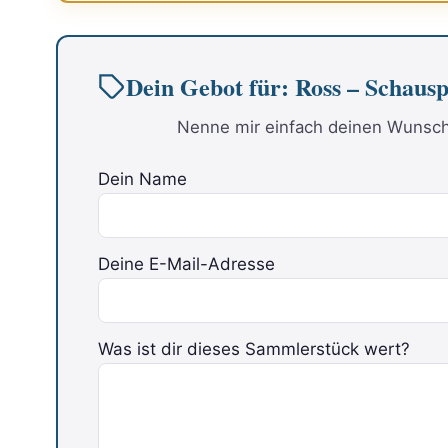
Dein Gebot für: Ross – Schausp
Nenne mir einfach deinen Wunschp
Dein Name
Deine E-Mail-Adresse
Was ist dir dieses Sammlerstück wert?
Bitte lasse dieses Feld leer.