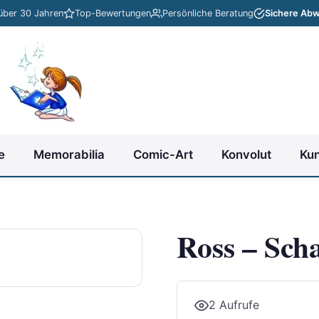
 über 30 Jahren
Top-Bewertungen
Persönliche Beratung
Sichere Abw
e
Memorabilia
Comic-Art
Konvolut
Ku
Ross – Sch
2 Aufrufe