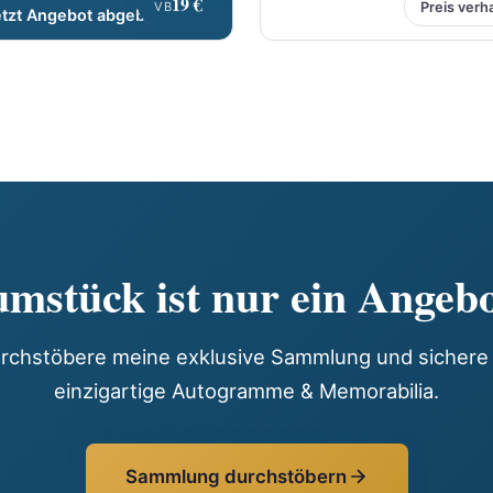
19 €
VB
Preis verh
etzt Angebot abgeben
mstück ist nur ein Angebo
rchstöbere meine exklusive Sammlung und sichere 
einzigartige Autogramme & Memorabilia.
Sammlung durchstöbern