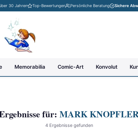
 über 30 Jahren
Top-Bewertungen
Persönliche Beratung
Sichere Abw
e
Memorabilia
Comic-Art
Konvolut
Ku
Ergebnisse für:
MARK KNOPFLE
4 Ergebnisse gefunden