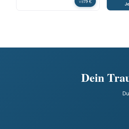
75 €
VB
J
Dein Trau
Du