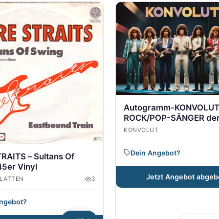
Autogramm-KONVOLUT
ROCK/POP-SÄNGER der
Jahre
KONVOLUT
Dein Angebot?
RAITS – Sultans Of
5er Vinyl
Jetzt Angebot abgeb
LATTEN
3
Angebot?