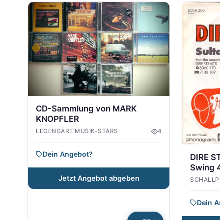
Suchergebnisse
CD-Sammlung von MARK
KNOPFLER
LEGENDÄRE MUSIK-STARS
4
Dein Angebot?
DIRE ST
Swing 4
Jetzt Angebot abgeben
SCHALLP
Dein 