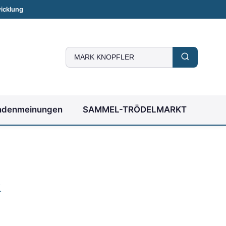
icklung
Suche
nach
Autogrammen
ndenmeinungen
SAMMEL-TRÖDELMARKT
R