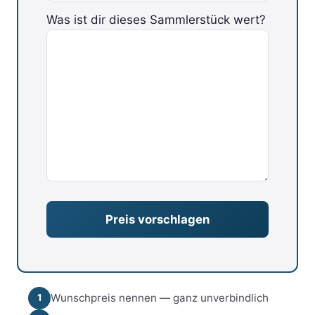
Was ist dir dieses Sammlerstück wert?
Bitte lasse dieses Feld leer.
Wunschpreis nennen — ganz unverbindlich
1