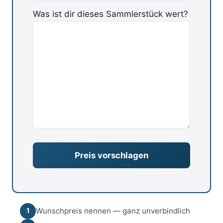
Bitte lasse dieses Feld leer.
Was ist dir dieses Sammlerstück wert?
Wunschpreis nennen — ganz unverbindlich
1