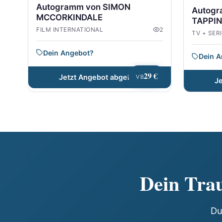
Autogramm von SIMON
Autog
MCCORKINDALE
TAPPIN
FILM INTERNATIONAL
2
TV + SER
Dein Angebot?
Dein 
29 €
Jetzt Angebot abgeben
VB
J
Dein Trau
Du