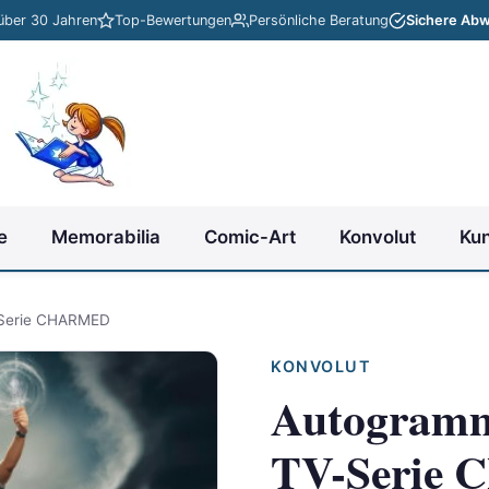
 über 30 Jahren
Top-Bewertungen
Persönliche Beratung
Sichere Abw
e
Memorabilia
Comic-Art
Konvolut
Ku
Serie CHARMED
KONVOLUT
Autogram
TV-Serie