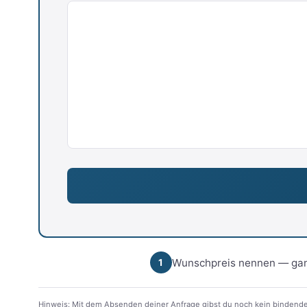
Wunschpreis nennen — gan
1
Hinweis: Mit dem Absenden deiner Anfrage gibst du noch kein bindende