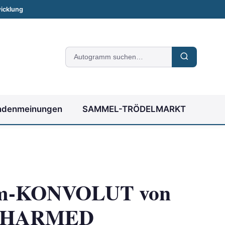
icklung
Suche
nach
Autogrammen
ndenmeinungen
SAMMEL-TRÖDELMARKT
m-KONVOLUT von
 CHARMED