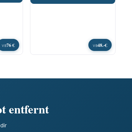
76 €
48.-€
VB
VB
t entfernt
dir