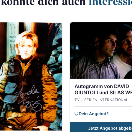
 könnte dich auch
interess
Autogramm von DAVID
GIUNTOLI und SILAS W
MITCHELL aus GRIMM
TV + SERIEN INTERNATIONAL
Dein Angebot?
Jetzt Angebot abgeb