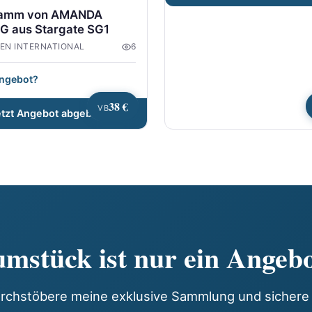
ramm von AMANDA
G aus Stargate SG1
IEN INTERNATIONAL
6
Angebot?
38 €
VB
etzt Angebot abgeben
mstück ist nur ein Angebo
rchstöbere meine exklusive Sammlung und sichere 