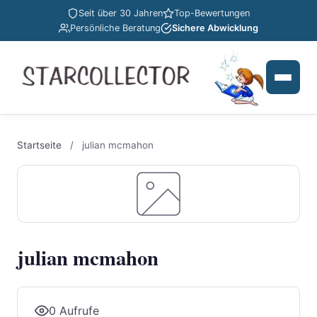
Seit über 30 Jahren
Top-Bewertungen
Persönliche Beratung
Sichere Abwicklung
Startseite
/
julian mcmahon
julian mcmahon
0 Aufrufe