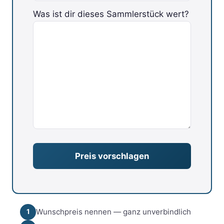
Was ist dir dieses Sammlerstück wert?
Bitte lasse dieses Feld leer.
Wunschpreis nennen — ganz unverbindlich
1