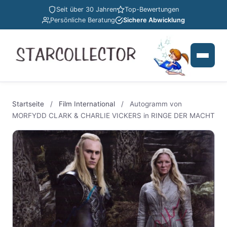
Seit über 30 Jahren
Top-Bewertungen
Persönliche Beratung
Sichere Abwicklung
Startseite
/
Film International
/
Autogramm von
MORFYDD CLARK & CHARLIE VICKERS in RINGE DER MACHT