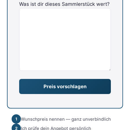
Was ist dir dieses Sammlerstück wert?
Bitte lasse dieses Feld leer.
Wunschpreis nennen — ganz unverbindlich
1
Ich prüfe dein Angebot persönlich
2