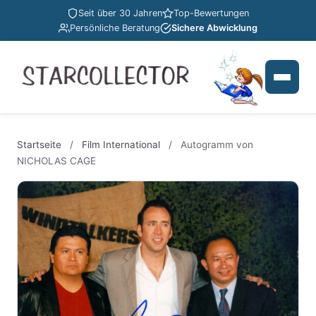
Seit über 30 Jahren
Top-Bewertungen
Persönliche Beratung
Sichere Abwicklung
Startseite
/
Film International
/
Autogramm von
NICHOLAS CAGE