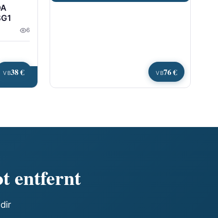
DA
SG1
6
38 €
76 €
VB
VB
en
t entfernt
dir