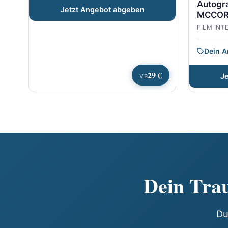
Autogr
Jetzt Angebot abgeben
MCCOR
FILM INT
Dein 
29 €
J
VB
Dein Trau
Du