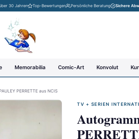
 über 30 Jahren
Top-Bewertungen
Persönliche Beratung
Sichere Abw
e
Memorabilia
Comic-Art
Konvolut
Ku
PAULEY PERRETTE aus NCIS
TV + SERIEN INTERNAT
Autogram
PERRETTE