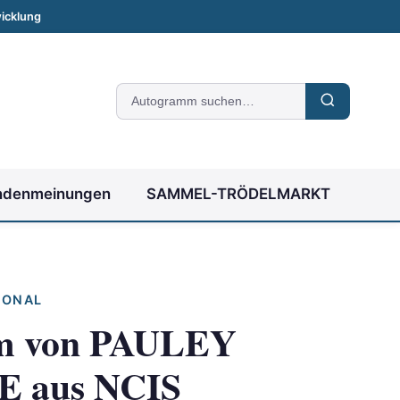
icklung
Suche
nach
Autogrammen
ndenmeinungen
SAMMEL-TRÖDELMARKT
IONAL
m von PAULEY
 aus NCIS