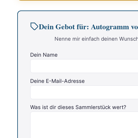
Dein Gebot für: Autogramm
Nenne mir einfach deinen Wunschp
Dein Name
Deine E-Mail-Adresse
Was ist dir dieses Sammlerstück wert?
Bitte lasse dieses Feld leer.