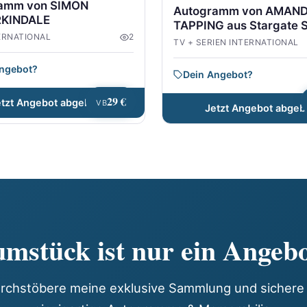
amm von SIMON
Autogramm von AMAN
KINDALE
TAPPING aus Stargate 
ERNATIONAL
2
TV + SERIEN INTERNATIONAL
Angebot?
Dein Angebot?
29 €
etzt Angebot abgeben
VB
Jetzt Angebot abgeb
mstück ist nur ein Angebo
rchstöbere meine exklusive Sammlung und sichere 