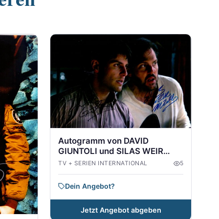
Autogramm von DAVID
GIUNTOLI und SILAS WEIR
MITCHELL aus GRIMM
TV + SERIEN INTERNATIONAL
5
Dein Angebot?
Jetzt Angebot abgeben