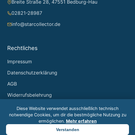
Breite Straße 28, 47551 Bedburg-Hau
02821-28987
info@starcollector.de
Rechtliches
Impressum
Datenschutzerklärung
AGB
Widerrufsbelehrung
Diese Website verwendet ausschließlich technisch
notwendige Cookies, um dir die bestmögliche Nutzung zu
ermöglichen.
Mehr erfahren
© 2026 Starcollector – Jürgen Reintjes. Alle Rechte
Verstanden
vorbehalten.