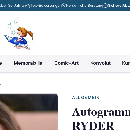
 über 30 Jahren
Top-Bewertungen
Persönliche Beratung
Sichere Abw
e
Memorabilia
Comic-Art
Konvolut
Ku
R
ALLGEMEIN
Autogram
RYDER