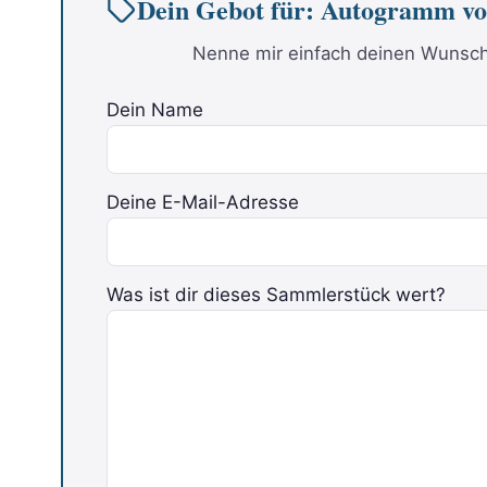
Dein Gebot für: Autogramm
Nenne mir einfach deinen Wunschp
Dein Name
Deine E-Mail-Adresse
Was ist dir dieses Sammlerstück wert?
Bitte lasse dieses Feld leer.