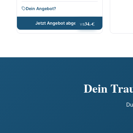
Dein Angebot?
34.-€
Jetzt Angebot abgeben
VB
Dein Trau
Du