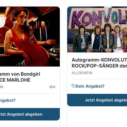
Autogramm-KONVOLUT
ROCK/POP-SÄNGER der
Jahre
ALLGEMEIN
amm von Bondgirl
ICE MARLOHE
Dein Angebot?
IN
4
Jetzt Angebot abgeb
Angebot?
etzt Angebot abgeben