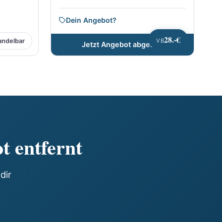
Dein Angebot?
28.-€
andelbar
VB
Jetzt Angebot abgeben
t entfernt
dir