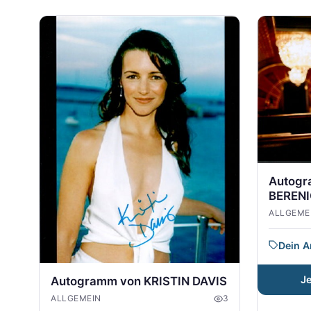
Autogr
BEREN
ALLGEME
Dein 
J
Autogramm von KRISTIN DAVIS
ALLGEMEIN
3