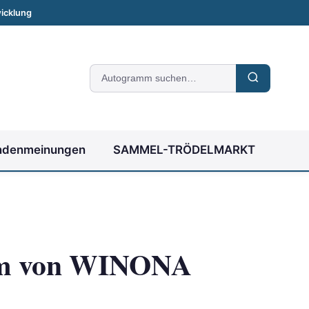
icklung
Suche
nach
Autogrammen
ndenmeinungen
SAMMEL-TRÖDELMARKT
m von WINONA