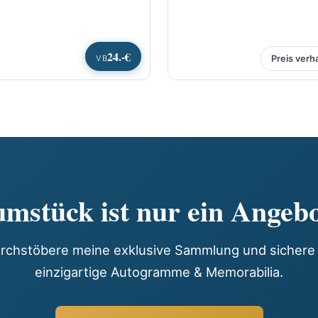
24.-€
VB
Preis verh
mstück ist nur ein Angebo
rchstöbere meine exklusive Sammlung und sichere 
einzigartige Autogramme & Memorabilia.