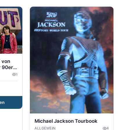
 von
 90er
1
en
Michael Jackson Tourbook
ALLGEMEIN
4