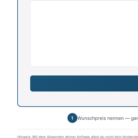
Wunschpreis nennen — gan
1
Hinweis: Mit dem Absenden deiner Anfrage gibst du noch kein bindende