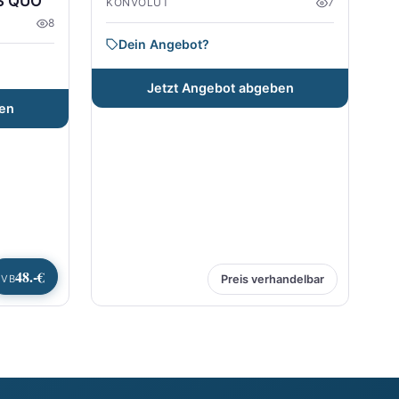
S QUO
KONVOLUT
7
8
Dein Angebot?
Jetzt Angebot abgeben
en
48.-€
VB
Preis verhandelbar