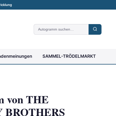
icklung
Suche
nach
Autogrammen
ndenmeinungen
SAMMEL-TRÖDELMARKT
m von THE
 BROTHERS