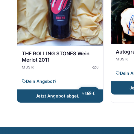
Autogr
THE ROLLING STONES Wein
MUSIK
Merlot 2011
MUSIK
6
Dein 
Dein Angebot?
J
68 €
VB
Jetzt Angebot abgeben