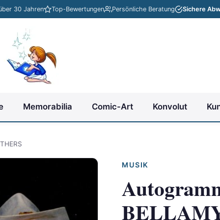
 über 30 Jahren
Top-Bewertungen
Persönliche Beratung
Sichere Abw
e
Memorabilia
Comic-Art
Konvolut
Ku
OTHERS
MUSIK
Autogram
BELLAMY