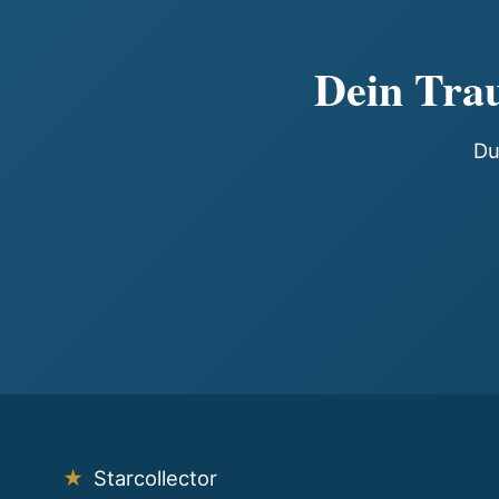
Dein Trau
Du
★
Starcollector