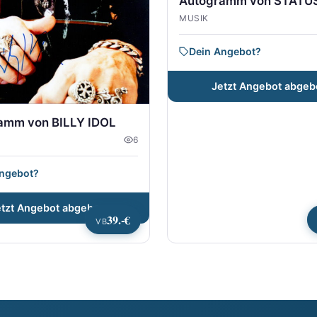
Autogramm von STATU
MUSIK
Dein Angebot?
Jetzt Angebot abgeb
amm von BILLY IDOL
6
Angebot?
etzt Angebot abgeben
39.-€
VB