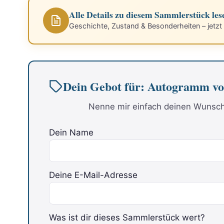
Alle Details zu diesem Sammlerstück les
Geschichte, Zustand & Besonderheiten – jetzt
Dein Gebot für: Autogram
Nenne mir einfach deinen Wunschp
Dein Name
Deine E-Mail-Adresse
Was ist dir dieses Sammlerstück wert?
Bitte lasse dieses Feld leer.