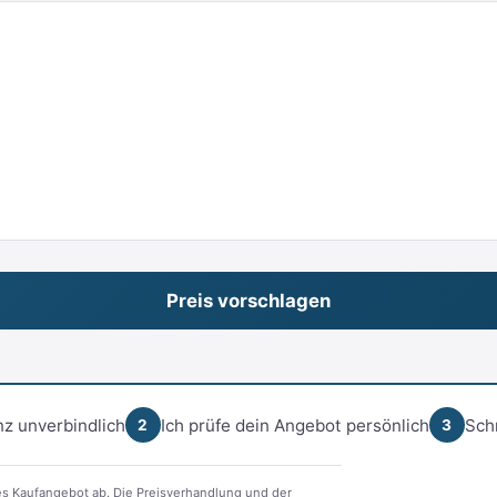
z unverbindlich
Ich prüfe dein Angebot persönlich
Sch
2
3
s Kaufangebot ab. Die Preisverhandlung und der