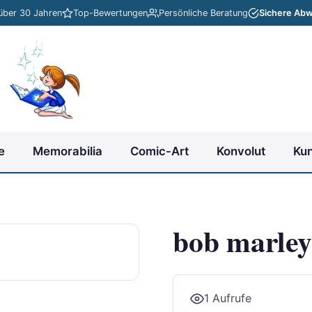
 über 30 Jahren
Top-Bewertungen
Persönliche Beratung
Sichere Abw
e
Memorabilia
Comic-Art
Konvolut
Ku
bob marley
1 Aufrufe