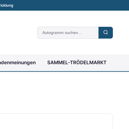
icklung
Suche
nach
Autogrammen
ndenmeinungen
SAMMEL-TRÖDELMARKT