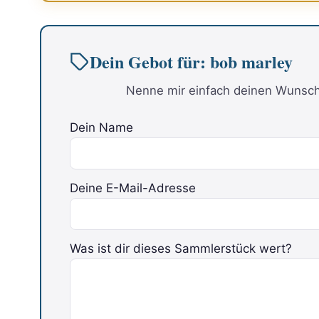
Dein Gebot für: bob marley
Nenne mir einfach deinen Wunschp
Dein Name
Deine E-Mail-Adresse
Was ist dir dieses Sammlerstück wert?
Bitte lasse dieses Feld leer.