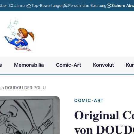
 über 30 Jahren
Top-Bewertungen
Persönliche Beratung
Sichere Abw
e
Memorabilia
Comic-Art
Konvolut
Ku
 von DOUDOU DER POILU
COMIC-ART
Original C
von DOUD