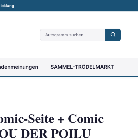
icklung
Suche
nach
Autogrammen
ndenmeinungen
SAMMEL-TRÖDELMARKT
omic-Seite + Comic
OU DER POILU