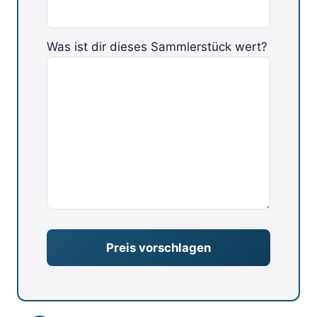
Was ist dir dieses Sammlerstück wert?
Bitte lasse dieses Feld leer.