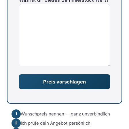
Bitte lasse dieses Feld leer.
Wunschpreis nennen — ganz unverbindlich
1
Ich prüfe dein Angebot persönlich
2