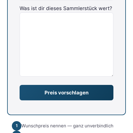
Was ist dir dieses Sammlerstück wert?
Bitte lasse dieses Feld leer.
Wunschpreis nennen — ganz unverbindlich
1