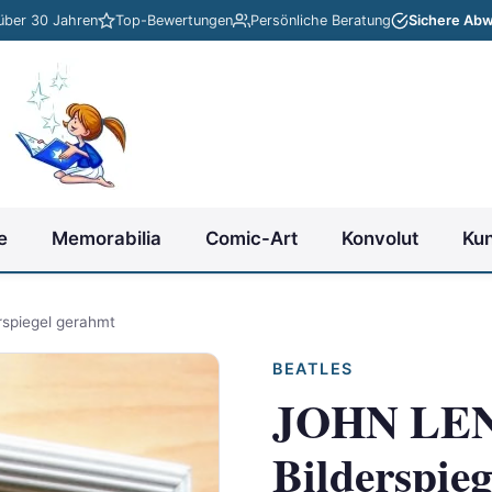
 über 30 Jahren
Top-Bewertungen
Persönliche Beratung
Sichere Abw
e
Memorabilia
Comic-Art
Konvolut
Ku
rspiegel gerahmt
BEATLES
JOHN LENN
Bilderspie