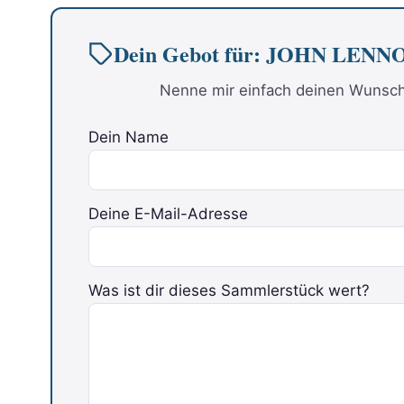
Dein Gebot für: JOHN LENNON 
Nenne mir einfach deinen Wunschp
Dein Name
Deine E-Mail-Adresse
Was ist dir dieses Sammlerstück wert?
Bitte lasse dieses Feld leer.