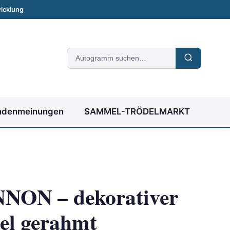
icklung
Suche
nach
Autogrammen
ndenmeinungen
SAMMEL-TRÖDELMARKT
ON – dekorativer
gel gerahmt