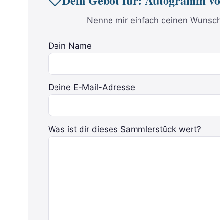
Dein Gebot für: Autogramm 
Nenne mir einfach deinen Wunschp
Dein Name
Deine E-Mail-Adresse
Was ist dir dieses Sammlerstück wert?
Bitte lasse dieses Feld leer.