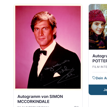
Autogr
POTTER
FILM INT
Dein 
J
Autogramm von SIMON
MCCORKINDALE