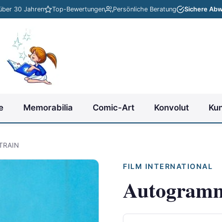
 über 30 Jahren
Top-Bewertungen
Persönliche Beratung
Sichere Abw
e
Memorabilia
Comic-Art
Konvolut
Ku
TRAIN
FILM INTERNATIONAL
Autogram