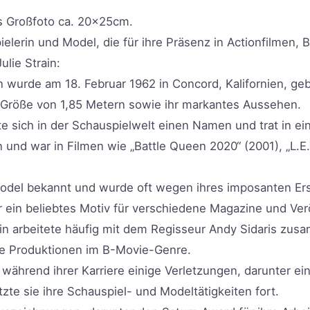
s Großfoto ca. 20x25cm.
ielerin und Model, die für ihre Präsenz in Actionfilmen
lie Strain:
n wurde am 18. Februar 1962 in Concord, Kalifornien, geb
 Größe von 1,85 Metern sowie ihr markantes Aussehen.
te sich in der Schauspielwelt einen Namen und trat in ei
n und war in Filmen wie „Battle Queen 2020“ (2001), „L.E
Model bekannt und wurde oft wegen ihres imposanten Ers
 ein beliebtes Motiv für verschiedene Magazine und Ver
ain arbeitete häufig mit dem Regisseur Andy Sidaris zus
ine Produktionen im B-Movie-Genre.
tt während ihrer Karriere einige Verletzungen, darunter ei
te sie ihre Schauspiel- und Modeltätigkeiten fort.