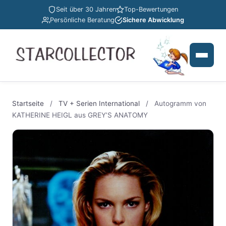
Seit über 30 Jahren
Top-Bewertungen
Persönliche Beratung
Sichere Abwicklung
Startseite
/
TV + Serien International
/
Autogramm von
KATHERINE HEIGL aus GREY’S ANATOMY