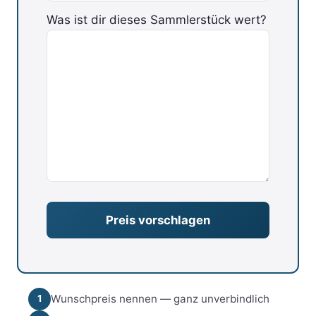
Was ist dir dieses Sammlerstück wert?
Bitte lasse dieses Feld leer.
Wunschpreis nennen — ganz unverbindlich
1