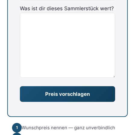
Was ist dir dieses Sammlerstück wert?
Bitte lasse dieses Feld leer.
Wunschpreis nennen — ganz unverbindlich
1