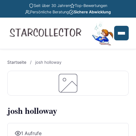
Seit über 30 Jahren
Top-Bewertungen
Persönliche Beratung
Sichere Abwicklung
Startseite
/
josh holloway
josh holloway
1 Aufrufe