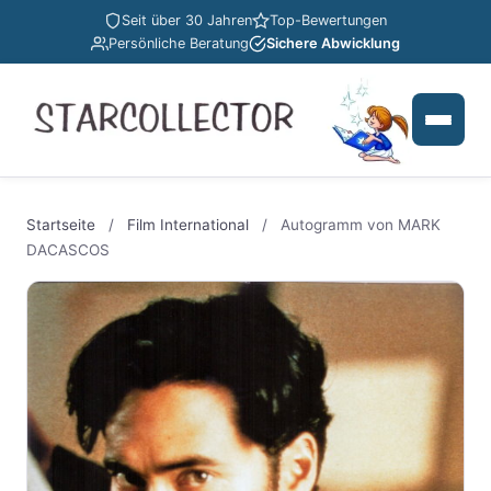
Seit über 30 Jahren
Top-Bewertungen
Persönliche Beratung
Sichere Abwicklung
Startseite
/
Film International
/
Autogramm von MARK
DACASCOS