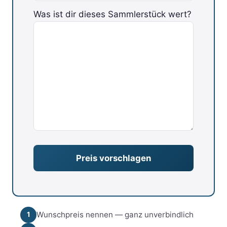
Was ist dir dieses Sammlerstück wert?
Bitte lasse dieses Feld leer.
Wunschpreis nennen — ganz unverbindlich
1