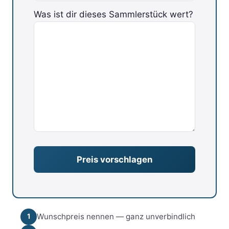
Bitte lasse dieses Feld leer.
Was ist dir dieses Sammlerstück wert?
Wunschpreis nennen — ganz unverbindlich
1