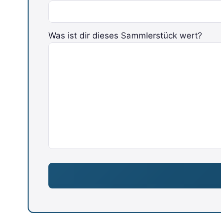
Was ist dir dieses Sammlerstück wert?
Bitte lasse dieses Feld leer.