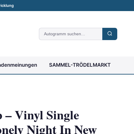
icklung
Suche
nach
Autogrammen
ndenmeinungen
SAMMEL-TRÖDELMARKT
 – Vinyl Single
nely Night In New