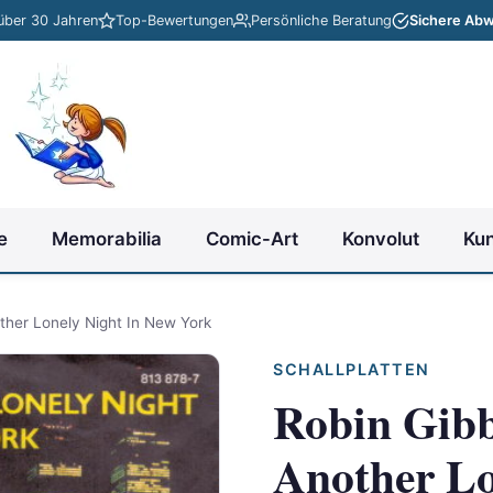
 über 30 Jahren
Top-Bewertungen
Persönliche Beratung
Sichere Abw
e
Memorabilia
Comic-Art
Konvolut
Ku
other Lonely Night In New York
SCHALLPLATTEN
Robin Gibb
Another Lo