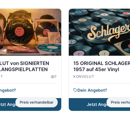
15 ORIGINAL SCHLAGER
UT von SIGNIERTEN
1957 auf 45er Vinyl
 LANGSPIELPLATTEN
KONVOLUT
UT
7
Dein Angebot?
Angebot?
Preis verhandelbar
Preis verh
Jetzt Angebot abgeb
etzt Angebot abgeben