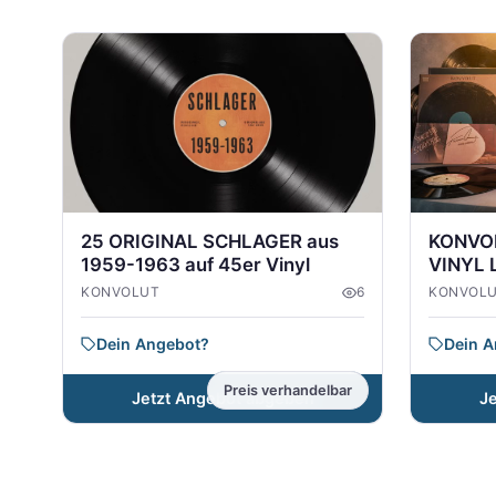
25 ORIGINAL SCHLAGER aus
KONVOL
1959-1963 auf 45er Vinyl
VINYL
KONVOLUT
6
KONVOL
Dein Angebot?
Dein 
Preis verhandelbar
Jetzt Angebot abgeben
J