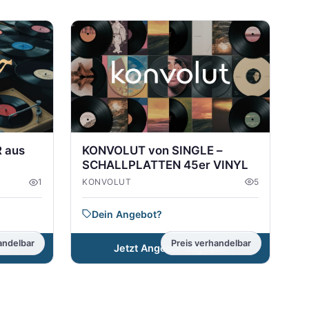
KONVOLUT von SINGLE –
 aus
SCHALLPLATTEN 45er VINYL
KONVOLUT
5
1
Dein Angebot?
andelbar
Preis verhandelbar
Jetzt Angebot abgeben
en