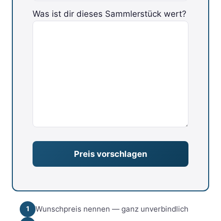
Was ist dir dieses Sammlerstück wert?
Bitte lasse dieses Feld leer.
Wunschpreis nennen — ganz unverbindlich
1