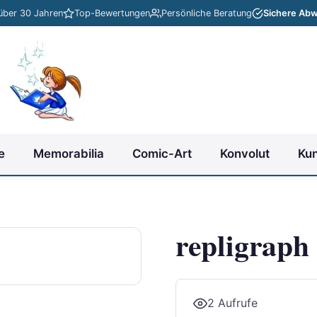
 über 30 Jahren
Top-Bewertungen
Persönliche Beratung
Sichere Abw
e
Memorabilia
Comic-Art
Konvolut
Ku
repligraph
2 Aufrufe