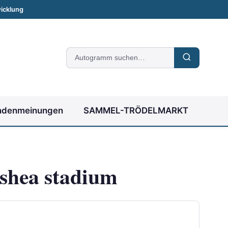
icklung
Suche
nach
Autogrammen
ndenmeinungen
SAMMEL-TRÖDELMARKT
 shea stadium