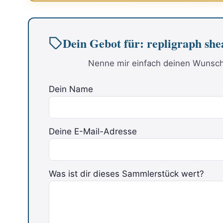
Dein Gebot für: repligraph she
Nenne mir einfach deinen Wunschp
Dein Name
Deine E-Mail-Adresse
Was ist dir dieses Sammlerstück wert?
Bitte lasse dieses Feld leer.