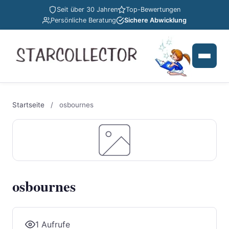
Seit über 30 Jahren
Top-Bewertungen
Persönliche Beratung
Sichere Abwicklung
Startseite
/
osbournes
osbournes
1 Aufrufe