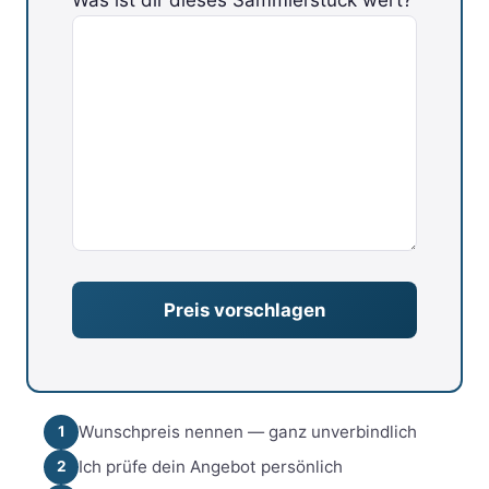
Bitte lasse dieses Feld leer.
Wunschpreis nennen — ganz unverbindlich
1
Ich prüfe dein Angebot persönlich
2