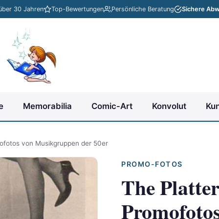
 über 30 Jahren
Top-Bewertungen
Persönliche Beratung
Sichere Abw
e
Memorabilia
Comic-Art
Konvolut
Ku
mofotos von Musikgruppen der 50er
PROMO-FOTOS
The Platter
Promofoto