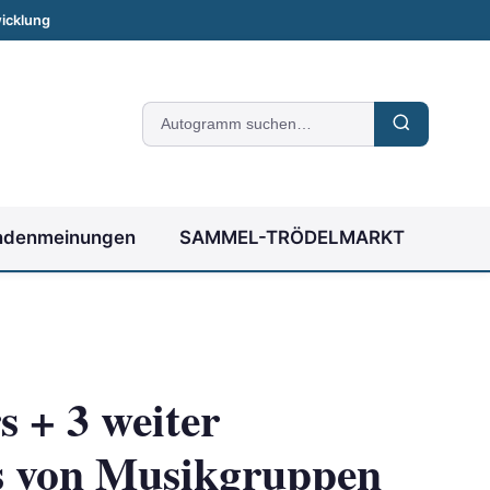
icklung
Suche
nach
Autogrammen
ndenmeinungen
SAMMEL-TRÖDELMARKT
s + 3 weiter
s von Musikgruppen