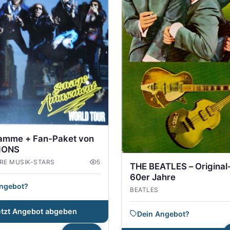
amme + Fan-Paket von
IONS
RE MUSIK-STARS
5
THE BEATLES – Original
60er Jahre
Angebot?
BEATLES
etzt Angebot abgeben
Dein Angebot?