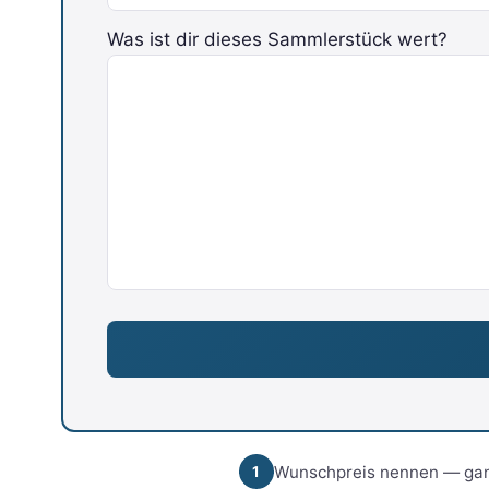
Bitte lasse dieses Feld leer.
Was ist dir dieses Sammlerstück wert?
Wunschpreis nennen — gan
1