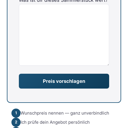
Bitte lasse dieses Feld leer.
Wunschpreis nennen — ganz unverbindlich
1
Ich prüfe dein Angebot persönlich
2