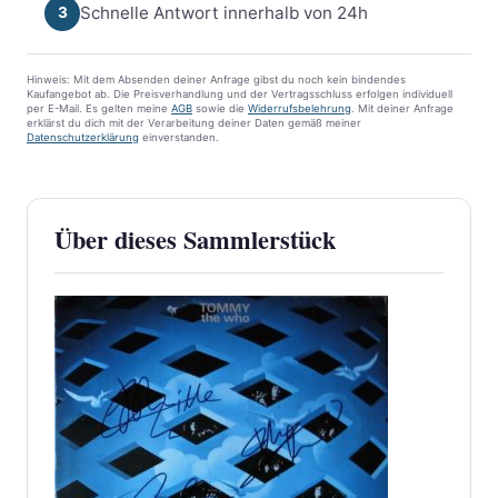
Schnelle Antwort innerhalb von 24h
3
Hinweis: Mit dem Absenden deiner Anfrage gibst du noch kein bindendes
Kaufangebot ab. Die Preisverhandlung und der Vertragsschluss erfolgen individuell
per E-Mail. Es gelten meine
AGB
sowie die
Widerrufsbelehrung
. Mit deiner Anfrage
erklärst du dich mit der Verarbeitung deiner Daten gemäß meiner
Datenschutzerklärung
einverstanden.
Über dieses Sammlerstück