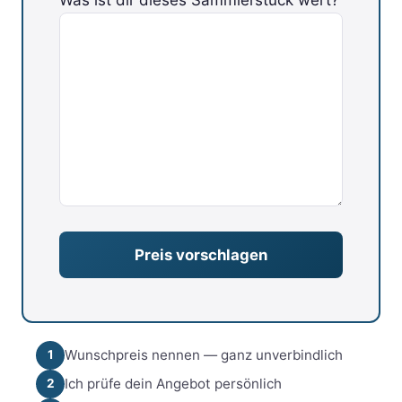
Bitte lasse dieses Feld leer.
Wunschpreis nennen — ganz unverbindlich
1
Ich prüfe dein Angebot persönlich
2