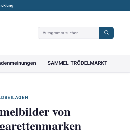
icklung
Suche
nach
Autogrammen
ndenmeinungen
SAMMEL-TRÖDELMARKT
LDBEILAGEN
melbilder von
igarettenmarken