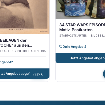
34 STAR WARS EPISODE
Motiv-Postkarten
STARPOSTKARTEN + BILDBEI
DBEILAGEN der
OCHE“ aus den
Dein Angebot?
0er Jahren
TKARTEN + BILDBEILAGEN
5
Jetzt Angebot abgeb
Angebot?
29 €
etzt Angebot abgeben
VB