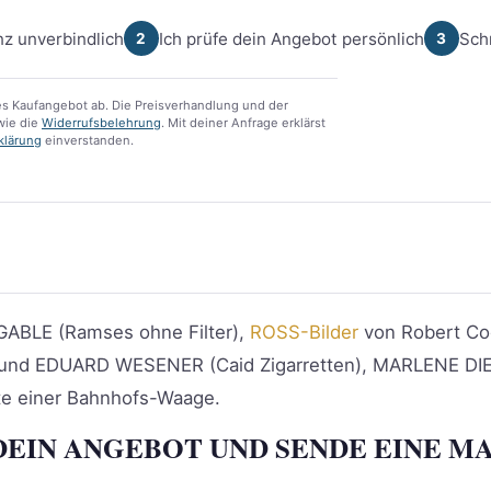
z unverbindlich
Ich prüfe dein Angebot persönlich
Sch
2
3
s Kaufangebot ab. Die Preisverhandlung und der
ie die
Widerrufsbelehrung
. Mit deiner Anfrage erklärst
klärung
einverstanden.
GABLE (Ramses ohne Filter),
ROSS-Bilder
von Robert Coo
d EDUARD WESENER (Caid Zigarretten), MARLENE DIE
te einer Bahnhofs-Waage.
DEIN ANGEBOT UND SENDE EINE MA