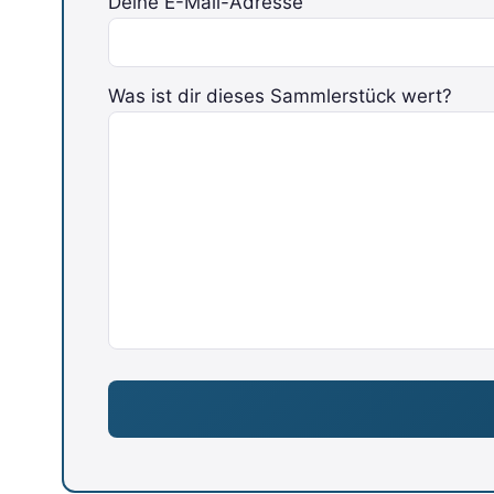
Deine E-Mail-Adresse
Was ist dir dieses Sammlerstück wert?
Bitte lasse dieses Feld leer.