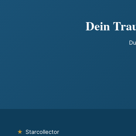
Dein Trau
Du
★
Starcollector