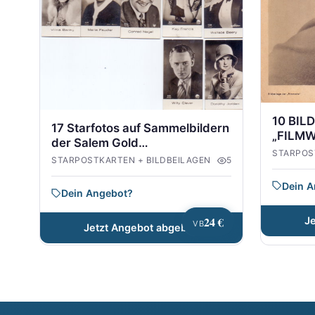
10 BIL
17 Starfotos auf Sammelbildern
„FILMW
der Salem Gold
40er/5
STARPOS
Zigarrettenpackung
STARPOSTKARTEN + BILDBEILAGEN
5
Dein 
Dein Angebot?
24 €
J
VB
Jetzt Angebot abgeben