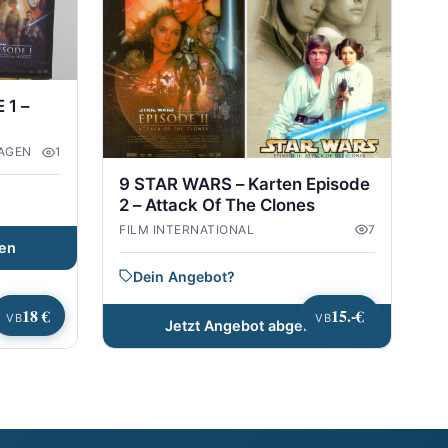
 1 –
LAGEN
1
9 STAR WARS – Karten Episode
2 – Attack Of The Clones
FILM INTERNATIONAL
7
en
Dein Angebot?
18 €
15.-€
VB
VB
Jetzt Angebot abgeben