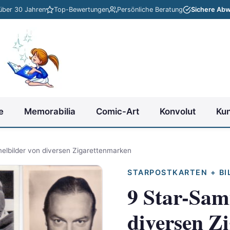
 über 30 Jahren
Top-Bewertungen
Persönliche Beratung
Sichere Abw
e
Memorabilia
Comic-Art
Konvolut
Ku
elbilder von diversen Zigarettenmarken
STARPOSTKARTEN + BI
9 Star-Sam
diversen Z