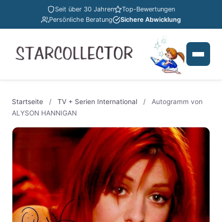
Seit über 30 Jahren
Top-Bewertungen
Persönliche Beratung
Sichere Abwicklung
Startseite
/
TV + Serien International
/
Autogramm von
ALYSON HANNIGAN