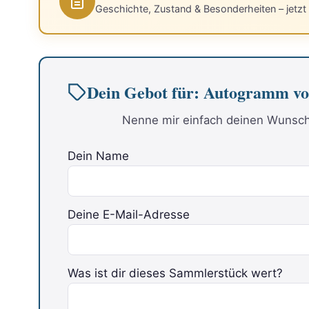
Geschichte, Zustand & Besonderheiten – jetzt
Dein Gebot für: Autogram
Nenne mir einfach deinen Wunschp
Dein Name
Deine E-Mail-Adresse
Was ist dir dieses Sammlerstück wert?
Bitte lasse dieses Feld leer.