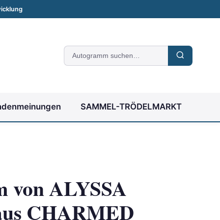
icklung
Suche
nach
Autogrammen
ndenmeinungen
SAMMEL-TRÖDELMARKT
m von ALYSSA
aus CHARMED