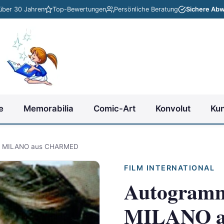
 über 30 Jahren
Top-Bewertungen
Persönliche Beratung
Sichere Abw
e
Memorabilia
Comic-Art
Konvolut
Ku
A MILANO aus CHARMED
FILM INTERNATIONAL
Autogram
MILANO 