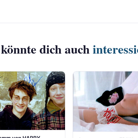
 könnte dich auch
interess
amm von HARRY