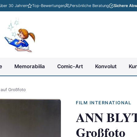
 über 30 Jahren
Top-Bewertungen
Persönliche Beratung
Sichere Abw
e
Memorabilia
Comic-Art
Konvolut
Ku
auf Großfoto
FILM INTERNATIONAL
ANN BLYT
Großfoto