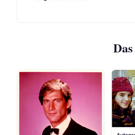
Das
Autogr