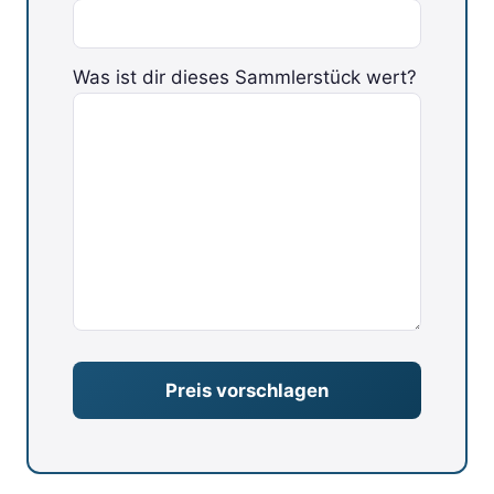
Was ist dir dieses Sammlerstück wert?
Bitte lasse dieses Feld leer.