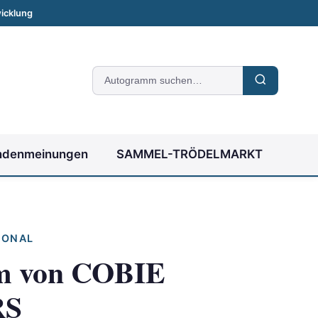
icklung
Suche
nach
Autogrammen
ndenmeinungen
SAMMEL-TRÖDELMARKT
IONAL
m von COBIE
RS