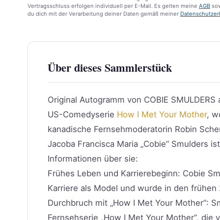
Vertragsschluss erfolgen individuell per E-Mail. Es gelten meine
AGB
sow
du dich mit der Verarbeitung deiner Daten gemäß meiner
Datenschutzer
Über dieses Sammlerstück
Original Autogramm von COBIE SMULDERS auf
US-Comedyserie
How I Met Your Mother
, w
kanadische Fernsehmoderatorin Robin Sche
Jacoba Francisca Maria „Cobie“ Smulders is
Informationen über sie:
Frühes Leben und Karrierebeginn: Cobie Smu
Karriere als Model und wurde in den frühen
Durchbruch mit „How I Met Your Mother“: Smu
Fernsehserie „How I Met Your Mother“, die v