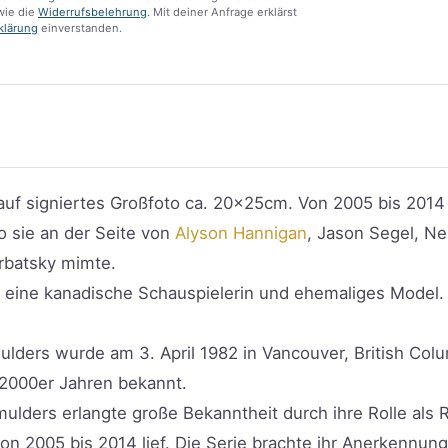
ie die
Widerrufsbelehrung
. Mit deiner Anfrage erklärst
klärung
einverstanden.
 signiertes Großfoto ca. 20x25cm. Von 2005 bis 2014 sp
o sie an der Seite von
Alyson Hannigan
, Jason Segel, Ne
rbatsky mimte.
t eine kanadische Schauspielerin und ehemaliges Model.
lders wurde am 3. April 1982 in Vancouver, British Colu
 2000er Jahren bekannt.
lders erlangte große Bekanntheit durch ihre Rolle als R
on 2005 bis 2014 lief. Die Serie brachte ihr Anerkennung