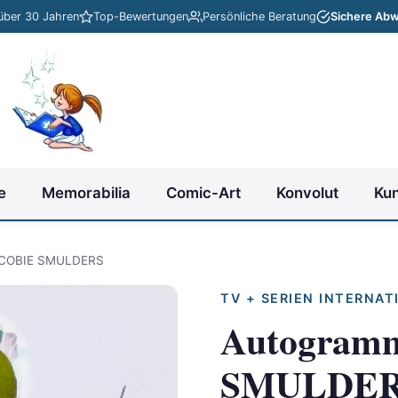
 über 30 Jahren
Top-Bewertungen
Persönliche Beratung
Sichere Abw
e
Memorabilia
Comic-Art
Konvolut
Ku
 COBIE SMULDERS
TV + SERIEN INTERNAT
Autogram
SMULDE