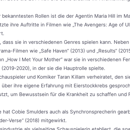
bekanntesten Rollen ist die der Agentin Maria Hill im Ma
zte ihre Auftritte in Filmen wie „The Avengers: Age of Ult
t.
n, dass sie in verschiedenen Genres spielen kann. Nebe
Drama-Filmen wie „Safe Haven“ (2013) und „Results“ (2015
n „How I Met Your Mother“ war sie in verschiedenen Fer
2019-2020), in der sie die Hauptrolle spielte.
hauspieler und Komiker Taran Killam verheiratet, den sie
 über ihre eigene Erfahrung mit Eierstockkrebs gesproch
utzt, um Bewusstsein für die Krankheit zu schaffen und 
ere hat Cobie Smulders auch als Synchronsprecherin gear
der-Verse“ (2018) mitgewirkt.
industrie als vielseitige Schauspielerin etabliert, die so