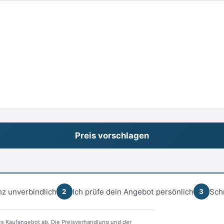
z unverbindlich
Ich prüfe dein Angebot persönlich
Sch
2
3
s Kaufangebot ab. Die Preisverhandlung und der