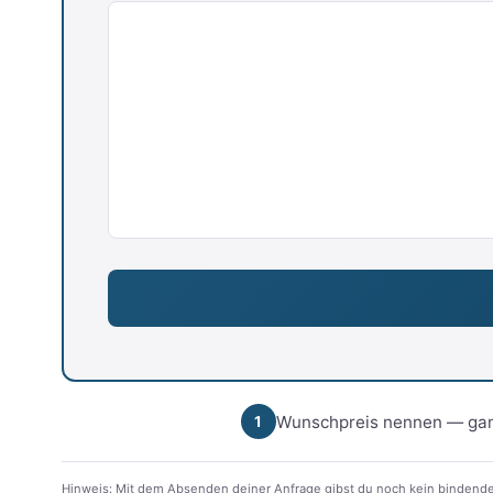
Wunschpreis nennen — gan
1
Hinweis: Mit dem Absenden deiner Anfrage gibst du noch kein bindende