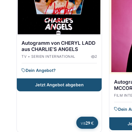
Autogramm von CHERYL LADD
aus CHARLIE’S ANGELS
TV + SERIEN INTERNATIONAL
2
Dein Angebot?
Autogr
Jetzt Angebot abgeben
MCCOR
FILM INT
Dein 
29 €
J
VB