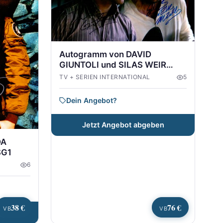
Autogramm von DAVID
GIUNTOLI und SILAS WEIR
MITCHELL aus GRIMM
TV + SERIEN INTERNATIONAL
5
Dein Angebot?
Jetzt Angebot abgeben
DA
SG1
6
38 €
76 €
VB
VB
en