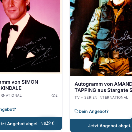
amm von SIMON
Autogramm von AMAN
KINDALE
TAPPING aus Stargate 
ERNATIONAL
2
TV + SERIEN INTERNATIONAL
Angebot?
Dein Angebot?
29 €
etzt Angebot abgeben
VB
Jetzt Angebot abgeb