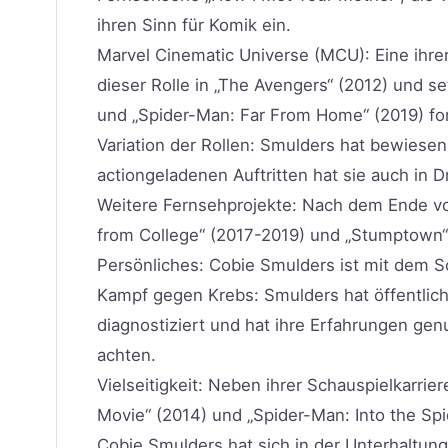
ihren Sinn für Komik ein.
Marvel Cinematic Universe (MCU): Eine ihrer 
dieser Rolle in „The Avengers“ (2012) und set
und „Spider-Man: Far From Home“ (2019) for
Variation der Rollen: Smulders hat bewiese
actiongeladenen Auftritten hat sie auch in 
Weitere Fernsehprojekte: Nach dem Ende vo
from College“ (2017-2019) und „Stumptown“ (
Persönliches: Cobie Smulders ist mit dem Sc
Kampf gegen Krebs: Smulders hat öffentlich
diagnostiziert und hat ihre Erfahrungen gen
achten.
Vielseitigkeit: Neben ihrer Schauspielkarri
Movie“ (2014) und „Spider-Man: Into the Spi
Cobie Smulders hat sich in der Unterhaltungs