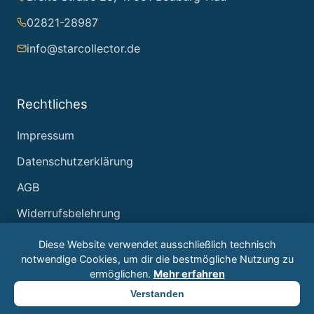
02821-28987
info@starcollector.de
Rechtliches
Impressum
Datenschutzerklärung
AGB
Widerrufsbelehrung
Diese Website verwendet ausschließlich technisch
notwendige Cookies, um dir die bestmögliche Nutzung zu
ermöglichen.
Mehr erfahren
© 2026 Starcollector – Jürgen Reintjes. Alle Rechte
Verstanden
vorbehalten.