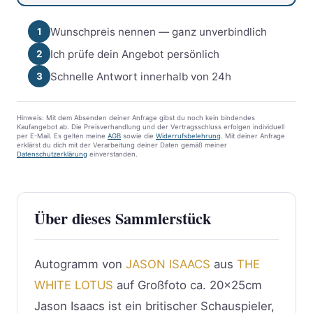
Wunschpreis nennen — ganz unverbindlich
1
Ich prüfe dein Angebot persönlich
2
Schnelle Antwort innerhalb von 24h
3
Hinweis: Mit dem Absenden deiner Anfrage gibst du noch kein bindendes
Kaufangebot ab. Die Preisverhandlung und der Vertragsschluss erfolgen individuell
per E-Mail. Es gelten meine
AGB
sowie die
Widerrufsbelehrung
. Mit deiner Anfrage
erklärst du dich mit der Verarbeitung deiner Daten gemäß meiner
Datenschutzerklärung
einverstanden.
Über dieses Sammlerstück
Autogramm von
JASON ISAACS
aus
THE
WHITE LOTUS
auf Großfoto ca. 20x25cm
Jason Isaacs ist ein britischer Schauspieler,