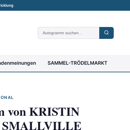
icklung
Suche
nach
Autogrammen
ndenmeinungen
SAMMEL-TRÖDELMARKT
IONAL
m von KRISTIN
n SMALLVILLE