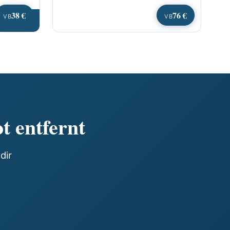
38 €
76 €
VB
VB
en
t entfernt
dir