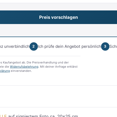
z unverbindlich
Ich prüfe dein Angebot persönlich
Sch
2
3
s Kaufangebot ab. Die Preisverhandlung und der
ie die
Widerrufsbelehrung
. Mit deiner Anfrage erklärst
klärung
einverstanden.
LLE
auf signiertem Foto ca. 20×25 cm.