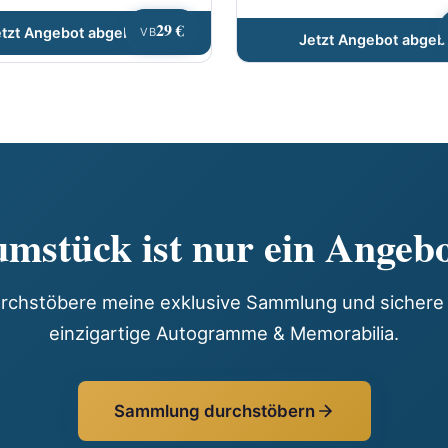
29 €
etzt Angebot abgeben
VB
Jetzt Angebot abgeb
mstück ist nur ein Angebo
rchstöbere meine exklusive Sammlung und sichere 
einzigartige Autogramme & Memorabilia.
Sammlung durchstöbern