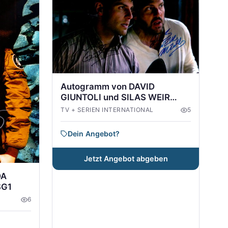
Autogramm von DAVID
GIUNTOLI und SILAS WEIR
MITCHELL aus GRIMM
TV + SERIEN INTERNATIONAL
5
Dein Angebot?
Jetzt Angebot abgeben
DA
SG1
6