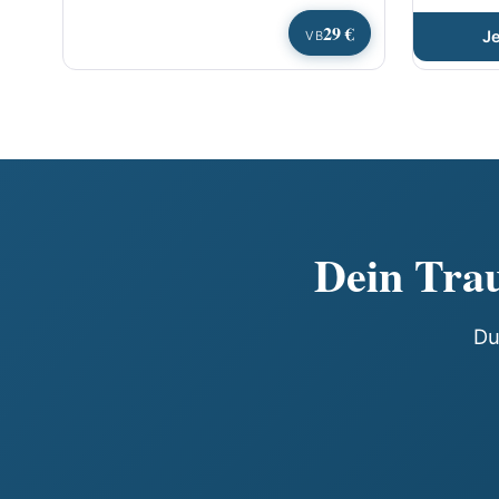
29 €
J
VB
Dein Trau
Du