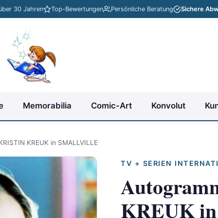
 über 30 Jahren
Top-Bewertungen
Persönliche Beratung
Sichere Abw
e
Memorabilia
Comic-Art
Konvolut
Ku
KRISTIN KREUK in SMALLVILLE
TV + SERIEN INTERNAT
Autogram
KREUK i