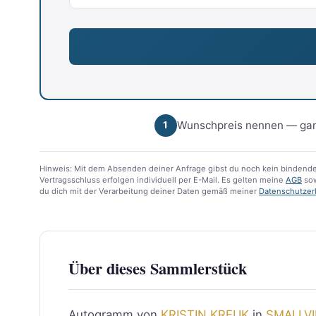
Wunschpreis nennen — gan
1
Hinweis: Mit dem Absenden deiner Anfrage gibst du noch kein bindende
Vertragsschluss erfolgen individuell per E-Mail. Es gelten meine
AGB
sow
du dich mit der Verarbeitung deiner Daten gemäß meiner
Datenschutzer
Über dieses Sammlerstück
Autogramm von
KRISTIN KREUK
in
SMALLVI