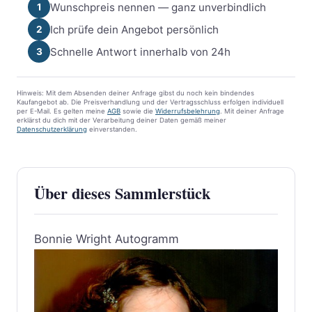
Wunschpreis nennen — ganz unverbindlich
1
Ich prüfe dein Angebot persönlich
2
Schnelle Antwort innerhalb von 24h
3
Hinweis: Mit dem Absenden deiner Anfrage gibst du noch kein bindendes
Kaufangebot ab. Die Preisverhandlung und der Vertragsschluss erfolgen individuell
per E-Mail. Es gelten meine
AGB
sowie die
Widerrufsbelehrung
. Mit deiner Anfrage
erklärst du dich mit der Verarbeitung deiner Daten gemäß meiner
Datenschutzerklärung
einverstanden.
Über dieses Sammlerstück
Bonnie Wright Autogramm