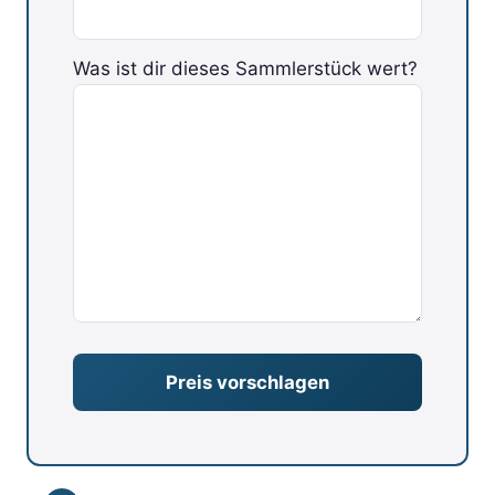
Was ist dir dieses Sammlerstück wert?
Bitte lasse dieses Feld leer.