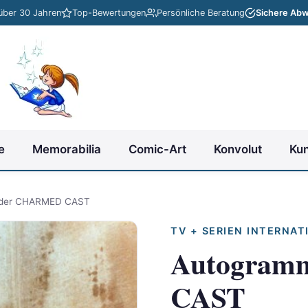
 über 30 Jahren
Top-Bewertungen
Persönliche Beratung
Sichere Abw
e
Memorabilia
Comic-Art
Konvolut
Ku
 der CHARMED CAST
TV + SERIEN INTERNAT
Autogram
CAST