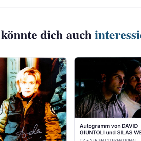
 könnte dich auch
interess
Autogramm von DAVID
GIUNTOLI und SILAS W
MITCHELL aus GRIMM
TV + SERIEN INTERNATIONAL