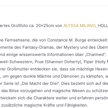
iertes Großfoto ca. 20x25cm von
ALYSSA MILANO
, HOL
he Fernsehserie, die von Constance M. Burge entwickelt
Elemente des Fantasy-Dramas, der Mystery und des Über
sind einige wissenswerte Informationen über „Charmed“:
iwell-Schwestern, Prue (Shannen Doherty), Piper (Holly
rer Großmutter entdecken sie, dass sie mächtige Hexen 
te, um gegen dunkle Mächte und Dämonen zu kämpfen, wä
r Serie ist „Die Macht der Drei“. Dies bezieht sich auf d
en das Böse vorzugehen und magische Wesen zu schütze
ntwickeln sich die Charaktere weiter und erfahren persö
 zusätzliche magische Kräfte und Fähigkeiten.