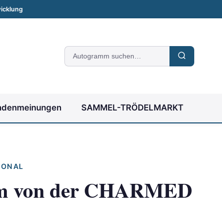
icklung
Suche
nach
Autogrammen
ndenmeinungen
SAMMEL-TRÖDELMARKT
IONAL
m von der CHARMED