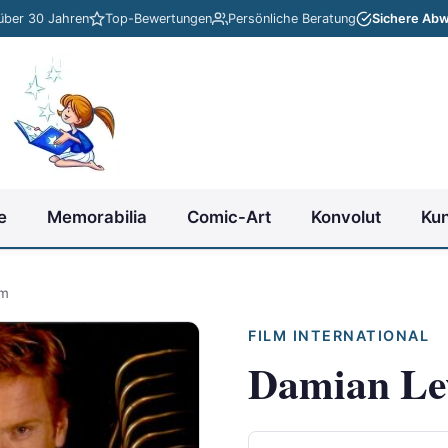
 über 30 Jahren
Top-Bewertungen
Persönliche Beratung
Sichere Abw
e
Memorabilia
Comic-Art
Konvolut
Ku
mm
FILM INTERNATIONAL
Damian Le