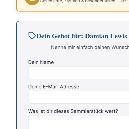
Geschichte, Zustand & Besonderheiten – jetzt
Dein Gebot für: Damian Lewi
Nenne mir einfach deinen Wunschp
Dein Name
Deine E-Mail-Adresse
Was ist dir dieses Sammlerstück wert?
Bitte lasse dieses Feld leer.