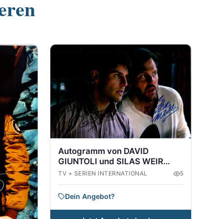
ieren
Autogramm von DAVID
GIUNTOLI und SILAS WEIR
MITCHELL aus GRIMM
TV + SERIEN INTERNATIONAL
5
Dein Angebot?