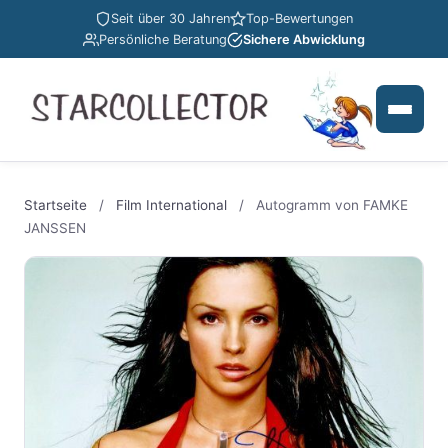
Seit über 30 Jahren
Top-Bewertungen
Persönliche Beratung
Sichere Abwicklung
Startseite
/
Film International
/
Autogramm von FAMKE
JANSSEN