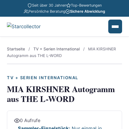
Seit über 30 Jahren
Top-Bewertungen
Persönliche Beratung
Sichere Abwicklung
Startseite
/
TV + Serien International
/
MIA KIRSHNER
Autogramm aus THE L-WORD
TV + SERIEN INTERNATIONAL
MIA KIRSHNER Autogramm
aus THE L-WORD
0 Aufrufe
Sammler-Einzelstück:
Nur einmal in