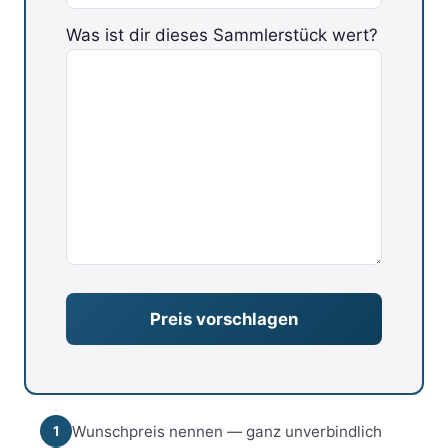
Was ist dir dieses Sammlerstück wert?
Bitte lasse dieses Feld leer.
Wunschpreis nennen — ganz unverbindlich
1